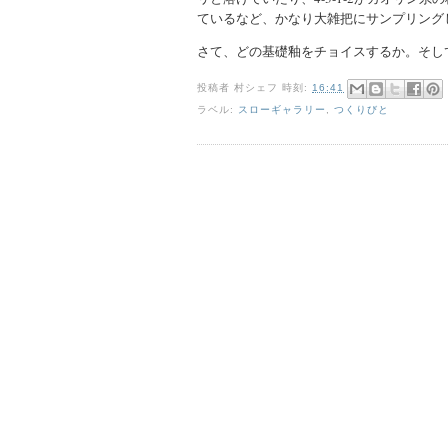
ているなど、かなり大雑把にサンプリング
さて、どの基礎釉をチョイスするか。そし
投稿者
村シェフ
時刻:
16:41
ラベル:
スローギャラリー
,
つくりびと