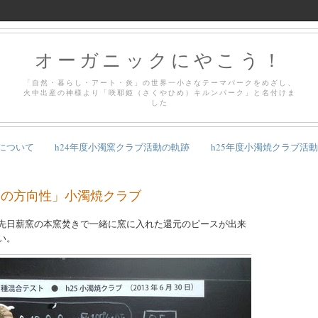
オーガニックにやこう！
「自然・暮らし・アート・炎」の世界一小さなテーマパークをめざし、
火中出産の神様より「咲耶姫（さくやひめ）キルンパーク」と名付けま
した
について
h24年度小濁窯クラブ活動の軌跡
h25年度小濁焼クラブ活
釉の方向性」小濁焼クラブ
先日薪窯の本窯焚きで一緒に窯に入れた還元のピースが出来
い。