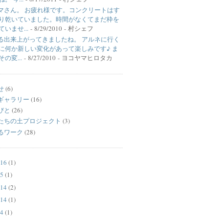
マさん。 お疲れ様です。コンクリートはす
り乾いていました。時間がなくてまだ枠を
いませ...
- 8/29/2010
- 村シェフ
る出来上がってきましたね。 アルネに行く
に何か新しい変化があって楽しみです♪ ま
の変...
- 8/27/2010
- ヨコヤマヒロタカ
せ
(6)
ギャラリー
(16)
びと
(26)
たちの土プロジェクト
(3)
るワーク
(28)
16
(1)
5
(1)
14
(2)
14
(1)
4
(1)