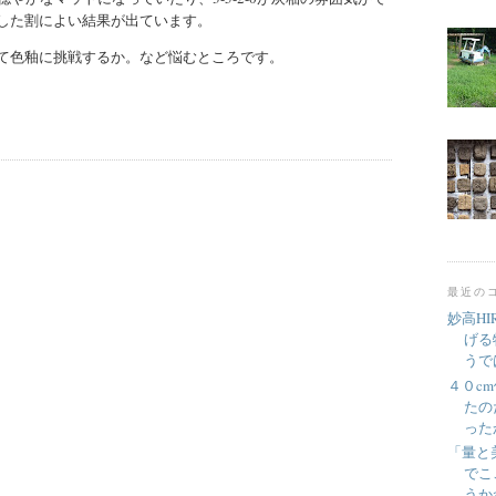
した割によい結果が出ています。
て色釉に挑戦するか。など悩むところです。
最近の
妙高H
げる
うでは
４０c
たの
ったか
「量と
でこ
うかね