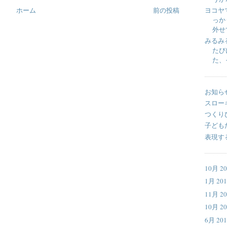
ヨコヤ
ホーム
前の投稿
っか
外せて
みるみ
たび
た、そ
お知ら
スロー
つくり
子ども
表現す
10月 20
1月 201
11月 20
10月 20
6月 201