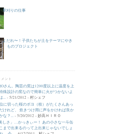
草刈りの仕事
よだれ〜！子供たちが土をテーマにやき
ものプロジェクト
コメント
IROさん。陶芸の窯は1200度以上に温度を上
特殊設計の窯なので簡単に火がつかないよ
...
- 5/21/2012
- 村シェフ
m位に切った桜のボヨ（枝）がたくさんあっ
だけれど、 炊きつけ用に声をかければ良か
な？...
- 5/20/2012
- 妙高ＨＩＲＯ
美しさ」…かっきぃー！ あの小さな一斗缶
こまで出来るのって上出来じゃないでしょ
。 今...
- 6/17/2011
- 村シェフ