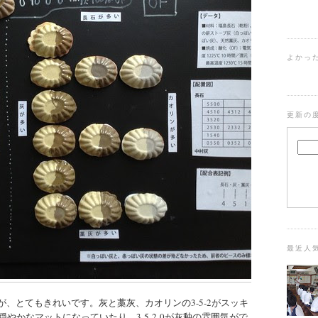
よかっ
更新の
最近人
、とてもきれいです。灰と藁灰、カオリンの3-5-2がスッキ
の穏やかなマットになっていたり、3-5-2-0が灰釉の雰囲気がで