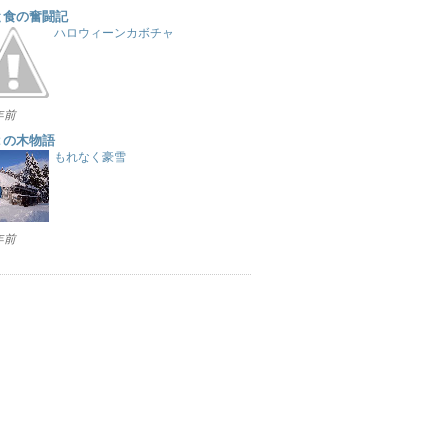
と食の奮闘記
ハロウィーンカボチャ
 年前
２の木物語
もれなく豪雪
 年前