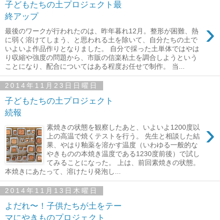
子どもたちの土プロジェクト最
終アップ
›
最後のワークが行われたのは、昨年暮れ12月。整形が困難、熱
に弱く溶けてしまう、と思われる土を除いて、自分たちの土で
いよいよ作品作りとなりました。 自分で採った土単体ではやは
り収縮や強度の問題から、市販の信楽粘土を調合しようという
ことになり、配合についてはある程度お任せで制作。 当...
2014年11月23日日曜日
子どもたちの土プロジェクト
続報
›
素焼きの状態を観察したあと、いよいよ1200度以
上の高温で焼くテストを行う。 先生と相談した結
果、やはり釉薬を溶かす温度（いわゆる一般的な
やきものの本焼き温度である1230度前後）で試し
てみることになった。 上は、前回素焼きの状態。
本焼きにあたって、溶けたり発泡し...
2014年11月13日木曜日
よだれ〜！子供たちが土をテー
マにやきものプロジェクト