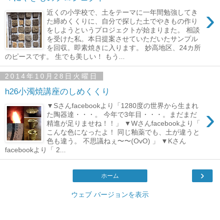
›
近くの小学校で、土をテーマに一年間勉強してき
た締めくくりに、自分で探した土でやきもの作り
をしようというプロジェクトが始まりまた。 相談
を受けた私。本日提案させていただいたサンプル
を回収。即素焼きに入ります。 妙高地区、24カ所
のピースです。 生でも美しい！ もう...
2014年10月28日火曜日
h26小濁焼講座のしめくくり
▼Sさんfacebookより「1280度の世界から生まれ
›
た陶器達・・・。 今年で3年目・・・。まだまだ
精進が足りませね！！」 ▼Wさんfacebookより「
こんな色になったよ！ 同じ釉薬でも、土が違うと
色も違う。 不思議ねぇ〜〜(OvO) 」 ▼Kさん
facebookより「 2...
›
ホーム
ウェブ バージョンを表示