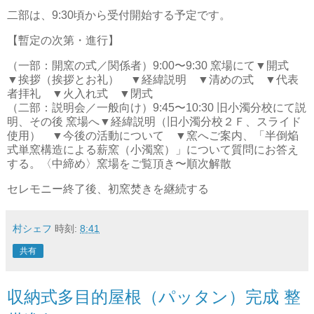
二部は、9:30頃から受付開始する予定です。
【暫定の次第・進行】
（一部：開窯の式／関係者）9:00〜9:30 窯場にて▼開式
▼挨拶（挨拶とお礼） ▼経緯説明 ▼清めの式 ▼代表
者拝礼 ▼火入れ式 ▼閉式
（二部：説明会／一般向け）9:45〜10:30 旧小濁分校にて説
明、その後 窯場へ▼経緯説明（旧小濁分校２Ｆ、スライド
使用） ▼今後の活動について ▼窯へご案内、「半倒焔
式単窯構造による薪窯（小濁窯）」について質問にお答え
する。〈中締め〉窯場をご覧頂き〜順次解散
セレモニー終了後、初窯焚きを継続する
村シェフ
時刻:
8:41
共有
収納式多目的屋根（パッタン）完成 整