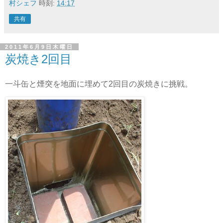
村シェフ
時刻:
14:17
共有
2011年6月9日木曜日
炭焼き2回目
一斗缶と煙突を地面に埋めて2回目の炭焼きに挑戦。