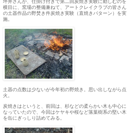
坪井さんが、仕掛け付きで第二回炭焼き実験に勤しむのを
横目に、窯場の整備兼ねて、アートクレイクラブの皆さん
の土器作品の野焚き件炭焼き実験（直焼きパターン）を実
施。
土器の点数は少ないが今年初の野焼き。思い出しながら点
火。
炭焼きはというと、前回は、杉などの柔らかい木も中心に
なっていたので、今回はケヤキや桜など落葉樹系の堅い木
を缶にぎっしり詰めてみる。