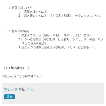
何度で焼くの？
「素焼き鉢」とは？
「焼き締め」とは？（焼く温度と釉薬）／テラコッタについて
植木鉢の製法
整形までの工程（整形→穴あけ→装飾→仕上げ→乾燥）
いろいろな製法（手びねり、ひも作り、板作り、内・外型、ロク
ロ とこれらの複合）
焼きものの特徴と注意点（収縮率、へたり、ひび割れ・・）
〈２：植木鉢づくり〉
てびねり等による植木鉢づくり
村シェフ
時刻:
7:53
共有