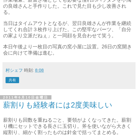
の良雄さんと手作りした。これで見た目も少し改善され
る。
当日はタイムアウトとなるが、翌日良雄さんが作業を継続
してくれ合計３枚作り上げた。この堅牢なパーツ、「自分
の家より立派だねぇ」と一同顔を見合わせて笑う。
本日午後より一枚目の写真の窯小屋に設置。26日の窯開き
会に向けて準備は進む。
村シェフ
時刻:
8:08
共有
2011年6月10日金曜日
薪割りも経験者には2度美味しい
薪割りも回数を重ねるごと、要領がよくなってきた。薪割
り機にセットできる長さに玉切り。斧を使いながら大きく
縦割り、細かく割ったものは針金で括ってまとめる。