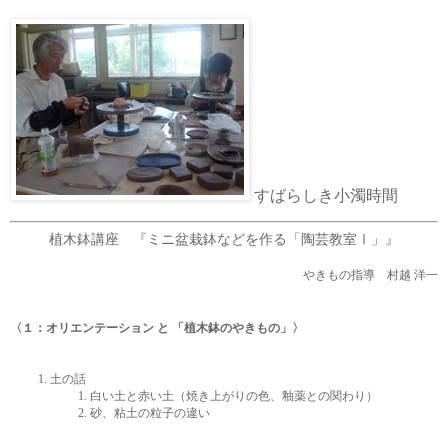
すばらしき小濁時間
植木鉢講座 『ミニ盆栽鉢などを作る「陶芸教室Ⅰ」』
やきもの指導 村越 洋一
〈１：オリエンテーション と 「植木鉢のやきもの」〉
土の話
白い土と赤い土（焼き上がりの色、釉薬との関わり）
砂、粘土の粒子の違い