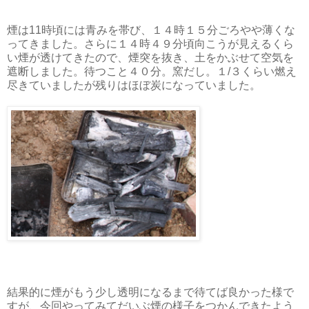
煙は11時頃には青みを帯び、１４時１５分ごろやや薄くな
ってきました。さらに１４時４９分頃向こうが見えるくら
い煙が透けてきたので、煙突を抜き、土をかぶせて空気を
遮断しました。待つこと４０分。窯だし。１/３くらい燃え
尽きていましたが残りはほぼ炭になっていました。
結果的に煙がもう少し透明になるまで待てば良かった様で
すが、今回やってみてだいぶ煙の様子をつかんできたよう