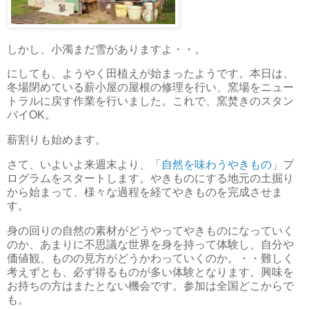
しかし、小濁まだ雪がありますよ・・。
にしても、ようやく田植えが始まったようです。本日は、
冬場閉めている薪小屋の屋根の修理を行い、窯場をニュー
トラルに戻す作業を行いました。これで、窯焚きのスタン
バイOK。
薪割りも始めます。
さて、いよいよ来週末より、「
自然を味わうやきもの
」プ
ログラムをスタートします。やきものにする地元の土掘り
から始まって、様々な過程を経てやきものを完成させま
す。
身の回りの自然の素材がどうやってやきものになっていく
のか、あまりに不思議な世界を身を持って体験し、自分や
価値観、ものの見方がどうかわっていくのか。・・難しく
考えずとも、必ず得るものが多い体験となります。興味を
お持ちの方はまたとない機会です。参加は全国どこからで
も。