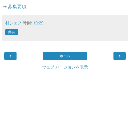
⇢
募集要項
村シェフ
時刻:
19:29
共有
‹
›
ホーム
ウェブ バージョンを表示